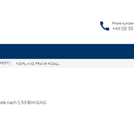
call
Phone number
+49 (0) 3
PERTS
DIPL.-ING. FRANK KOALL
ywords
SEAR
RVICES
NEWS
JOBS
CONTACT
DE
EN
nde nach § 53 BImSchG