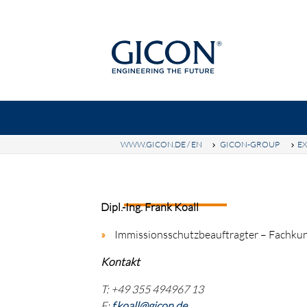
WWW.GICON.DE / EN
GICON-GROUP
EX
Ke
GICON-GROUP
TOPICS
SE
Dipl.-Ing. Frank Koall
Immissionsschutzbeauftragter – Fachku
Kontakt
T: +49 355 494967 13
E:
f.koall@gicon.de