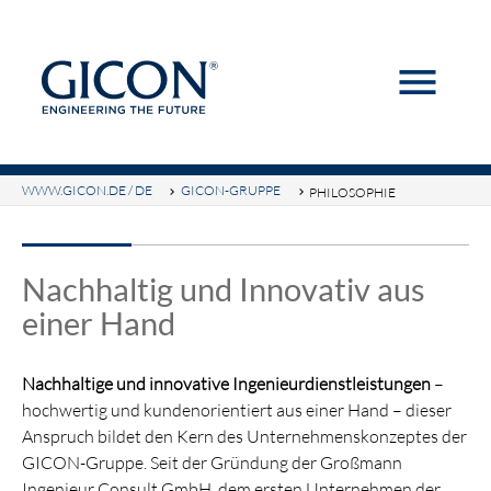
menu
Suchbegriffe
SUCHEN
WWW.GICON.DE / DE
GICON-GRUPPE
PHILOSOPHIE
Nachhaltig und Innovativ aus
einer Hand
Nachhaltige und innovative Ingenieurdienstleistungen
–
hochwertig und kundenorientiert aus einer Hand – dieser
Anspruch bildet den Kern des Unternehmenskonzeptes der
GICON-Gruppe. Seit der Gründung der Großmann
Ingenieur Consult GmbH, dem ersten Unternehmen der