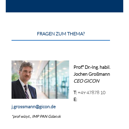
FRAGEN ZUM THEMA?
Prof.* Dr.-Ing. habil.
Jochen Großmann
CEO GICON
T:
+49 47878 10
E:
j.
grossmann@gicon.de
*prof wizyt., IMP PAN Gdańsk