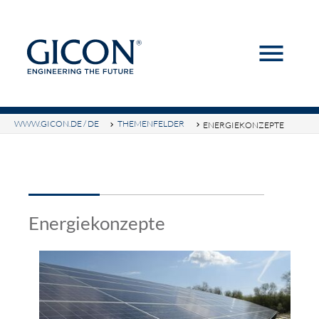
menu
Suchbegriffe
SUCHEN
WWW.GICON.DE / DE
THEMENFELDER
ENERGIEKONZEPTE
Energiekonzepte