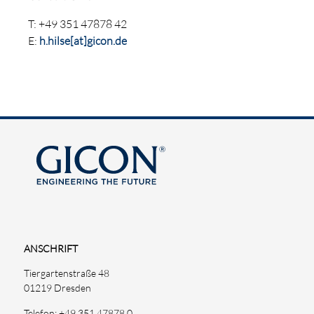
T: +49 351 47878 42
E:
h.hilse[at]gicon.de
ANSCHRIFT
Tiergartenstraße 48
01219 Dresden
Telefon: +49 351 47878 0