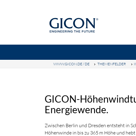
WWW.GICON.DE / DE
THEMENFELDER
Suc
GICON-GRUPPE
GICON-HÖH
GICON-Höhenwindtur
Energiewende.
Zwischen Berlin und Dresden entsteht in S
Höhenwinde in bis zu 365 m Höhe und hebt 