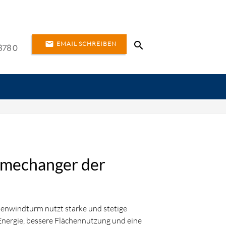
search
email
EMAIL SCHREIBEN
878 0
EN
IERE
AKTUELLES
KONTAKT
DE
EN
amechanger der
enwindturm nutzt starke und stetige
nergie, bessere Flächennutzung und eine