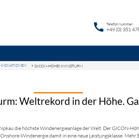
call
Telefon Nummer
+49 (0) 351 47
INNOVATIONEN
GICON-HÖHENWINDTURM
hbegriffe
SUCH
ENWINDTURM
THEMENFELDER
LEISTUNGEN
KARR
m: Weltrekord in der Höhe. G
chipkau die höchste Windenergieanlage der Welt. Der GICON-Höh
Onshore-Windenergie damit in eine neue Leistungsklasse. Mehr E