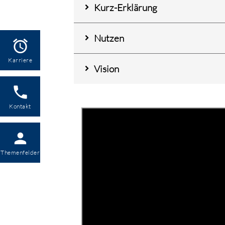
Kurz-Erklärung
Nutzen
alarm
Karriere
Vision
phone
Kontakt
person
Themenfelder