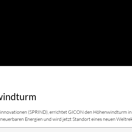
indturm
innovationen (SPRIND), errichtet GICON den Höhenwindturm in d
 Erneuerbaren Energien und wird jetzt Standort eines neuen Weltre