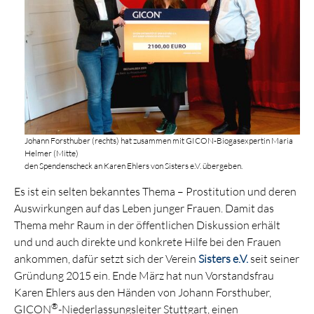
Johann Forsthuber (rechts) hat zusammen mit GICON-Biogasexpertin Maria
Helmer (Mitte)
den Spendenscheck an Karen Ehlers von Sisters e.V. übergeben.
Es ist ein selten bekanntes Thema – Prostitution und deren
Auswirkungen auf das Leben junger Frauen. Damit das
Thema mehr Raum in der öffentlichen Diskussion erhält
und und auch direkte und konkrete Hilfe bei den Frauen
ankommen, dafür setzt sich der Verein
Sisters e.V.
seit seiner
Gründung 2015 ein. Ende März hat nun Vorstandsfrau
Karen Ehlers aus den Händen von Johann Forsthuber,
®
GICON
-Niederlassungsleiter Stuttgart, einen