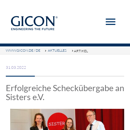
menu
Suchbegriffe
SUCHEN
WWW.GICON.DE / DE
AKTUELLES
ARTIKEL
31.03.2022
Erfolgreiche Scheckübergabe an
Sisters e.V.