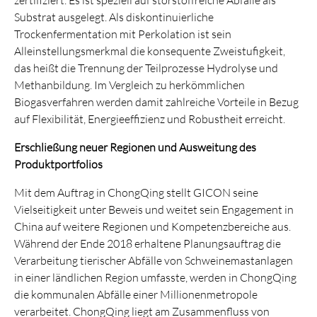
zertifiziert. Es ist speziell auf störstoffreiche Abfälle als
Substrat ausgelegt. Als diskontinuierliche
Trockenfermentation mit Perkolation ist sein
Alleinstellungsmerkmal die konsequente Zweistufigkeit,
das heißt die Trennung der Teilprozesse Hydrolyse und
Methanbildung. Im Vergleich zu herkömmlichen
Biogasverfahren werden damit zahlreiche Vorteile in Bezug
auf Flexibilität, Energieeffizienz und Robustheit erreicht.
Erschließung neuer Regionen und Ausweitung des
Produktportfolios
Mit dem Auftrag in ChongQing stellt GICON seine
Vielseitigkeit unter Beweis und weitet sein Engagement in
China auf weitere Regionen und Kompetenzbereiche aus.
Während der Ende 2018 erhaltene Planungsauftrag die
Verarbeitung tierischer Abfälle von Schweinemastanlagen
in einer ländlichen Region umfasste, werden in ChongQing
die kommunalen Abfälle einer Millionenmetropole
verarbeitet. ChongQing liegt am Zusammenfluss von