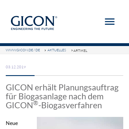
menu
Suchbegriffe
SUCHEN
WWW.GICON.DE / DE
AKTUELLES
ARTIKEL
03.12.2019
GICON erhält Planungsauftrag
für Biogasanlage nach dem
®
GICON
-Biogasverfahren
Neue