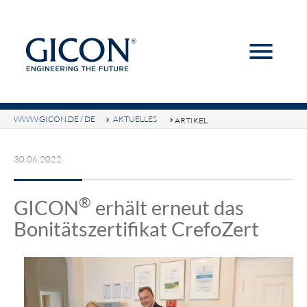
menu
Suchbegriffe
SUCHEN
WWW.GICON.DE / DE
AKTUELLES
ARTIKEL
30.06.2022
®
GICON
erhält erneut das
Bonitätszertifikat CrefoZert