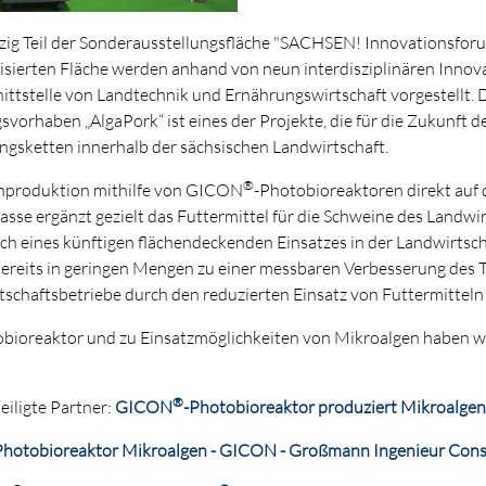
ipzig Teil der Sonderausstellungsfläche "SACHSEN! Innovationsforu
ierten Fläche werden anhand von neun interdisziplinären Innova
nittstelle von Landtechnik und Ernährungswirtschaft vorgestellt
orhaben „AlgaPork“ ist eines der Projekte, die für die Zukunft de
gsketten innerhalb der sächsischen Landwirtschaft.
®
enproduktion mithilfe von GICON
-Photobioreaktoren direkt auf
sse ergänzt gezielt das Futtermittel für die Schweine des Landwir
lich eines künftigen flächendeckenden Einsatzes in der Landwirtsch
 bereits in geringen Mengen zu einer messbaren Verbesserung des
schaftsbetriebe durch den reduzierten Einsatz von Futtermitteln
bioreaktor und zu Einsatzmöglichkeiten von Mikroalgen haben wi
®
iligte Partner:
GICON
-Photobioreaktor produziert Mikroalgen
otobioreaktor Mikroalgen - GICON - Großmann Ingenieur Con