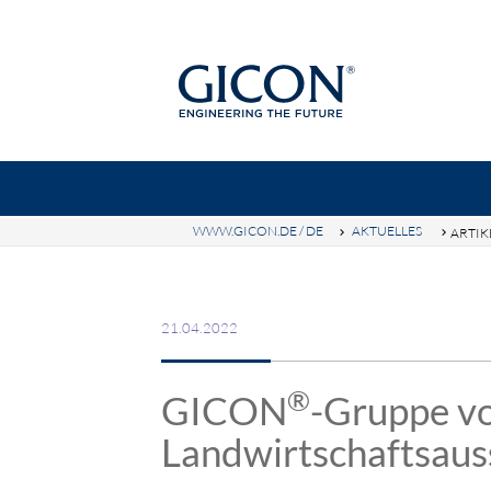
WWW.GICON.DE / DE
AKTUELLES
ARTIK
Suc
GICON-GRUPPE
GICON-HÖH
21.04.2022
®
GICON
-Gruppe vo
Landwirtschaftsaus