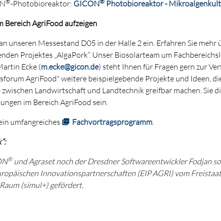
®
®
ON
-Photobioreaktor:
GICON
Photobioreaktor - Mikroalgenkult
im Bereich AgriFood aufzeigen
ch an unseren Messestand D05 in der Halle 2 ein. Erfahren Sie meh
enden Projektes „AlgaPork“. Unser Biosolarteam um Fachbereichsl
Martin Ecke (
m.ecke@gicon.de
) steht Ihnen für Fragen gern zur Ve
forum AgriFood" weitere beispielgebende Projekte und Ideen, die
zwischen Landwirtschaft und Landtechnik greifbar machen. Sie d
lungen im Bereich AgriFood sein.
 ein umfangreiches
Fachvortragsprogramm
.
“:
®
ON
und Agraset noch der Dresdner Softwareentwickler Fodjan sow
uropäischen Innovationspartnerschaften (EIP AGRI) vom Freistaat
Raum (simul+) gefördert.