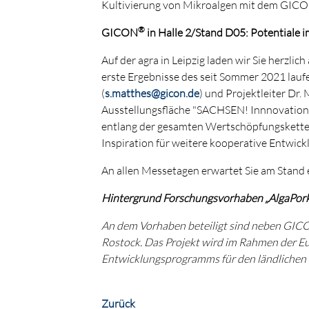
Kultivierung von Mikroalgen mit dem GIC
®
GICON
in Halle 2/Stand D05: Potentiale 
Auf der agra in Leipzig laden wir Sie herzli
erste Ergebnisse des seit Sommer 2021 lauf
(
s.matthes@gicon.de
) und Projektleiter Dr. 
Ausstellungsfläche "SACHSEN! Innnovations
entlang der gesamten Wertschöpfungskette 
Inspiration für weitere kooperative Entwick
An allen Messetagen erwartet Sie am Stand
Hintergrund Forschungsvorhaben „AlgaPork
An dem Vorhaben beteiligt sind neben GIC
Rostock. Das Projekt wird im Rahmen der E
Entwicklungsprogramms für den ländlichen 
Zurück