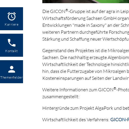
®
Die GICON
-Gruppe ist auf der agra in Le
alarm
Wirtschaftsförderung Sachsen GmbH organis
Entwicklungen "made in Saxony" an der Sch
Karriere
weiteren Partnern durchgeführte Forschungsv
Stärkung und Schaffung neuer Wertschöpfun
phone
Gegenstand des Projektes ist die Mikroalg
Kontakt
Sachsen. Die nachhaltig erzeugte Algenbioma
Wirtschaftlichkeit der Technologie hinsicht
person
hin, dass die Futterzugabe von Mikroalgen
Kosteneinsparungen auf Seiten der Landwirt
Themenfelder
®
Weitere Informationen zum GICON
-Photo
zusammengestellt:
Hintergründe zum Projekt AlgaPork und bete
Wirtschaftlichkeit des Verfahrens:
GICON-Ph