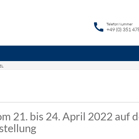
call
Telefon Nummer
+49 (0) 351 47
EL
hbegriffe
SUCH
ENWINDTURM
THEMENFELDER
LEISTUNGEN
KARR
m 21. bis 24. April 2022 auf d
stellung