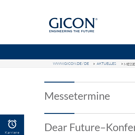
WWW.GICON.DE / DE
AKTUELLES
MESSE
Suc
GICON-GRUPPE
GICON-HÖH
Messetermine
alarm
Dear Future–Konfe
Karriere