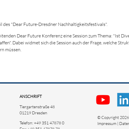
l des "Dear Future-Dresdner Nachhaltigkeitsfestivals".
eitenden Dear Future Konferenz eine Session zum Thema: "Ist Div
ffen". Dabei widmet sich die Session auch der Frage, welche Struk
ern müssen.
ANSCHRIFT
Tiergartenstraße 48
01219 Dresden
© Copyright 2026 |
Telefon: +49 351 47878 0
Impressum
|
Date
Fax: +49 351 47878 78