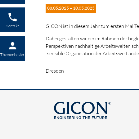
08.05.2025 – 10.05.2025
phone
GICON ist in diesem Jahr zum ersten Mal Tei
Kontakt
Dabei gestalten wir ein im Rahmen der begl
person
Perspektiven nachhaltige Arbeitswelten scha
-sensible Organisation der Arbeitswelt änd
Themenfelder
Dresden