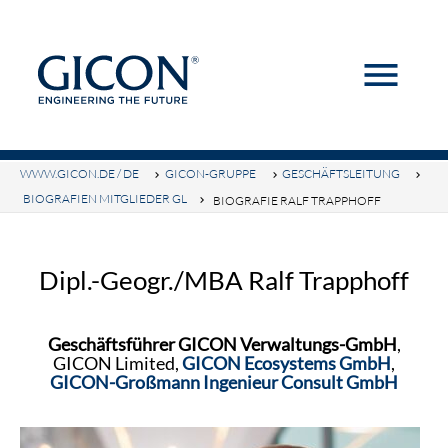
menu
Suchbegriffe
SUCHEN
WWW.GICON.DE / DE
GICON-GRUPPE
GESCHÄFTSLEITUNG
BIOGRAFIEN MITGLIEDER GL
BIOGRAFIE RALF TRAPPHOFF
Dipl.-Geogr./MBA Ralf Trapphoff
Geschäftsführer GICON Verwaltungs-GmbH
,
GICON Limited,
GICON Ecosystems GmbH
,
GICON-Großmann Ingenieur Consult GmbH